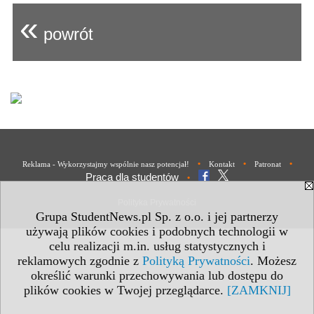
«
powrót
•
•
•
Reklama - Wykorzystajmy wspólnie nasz potencjał!
Kontakt
Patronat
Praca dla studentów
•
Polityka Prywatności
Grupa StudentNews.pl Sp. z o.o. i jej partnerzy
używają plików cookies i podobnych technologii w
celu realizacji m.in. usług statystycznych i
reklamowych zgodnie z
Polityką Prywatności
. Możesz
określić warunki przechowywania lub dostępu do
plików cookies w Twojej przeglądarce.
[ZAMKNIJ]