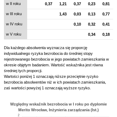
w II roku
0,37
1,21
0,37
0,23
0,81
w III roku
1,43
0,03
0,13
0,77
w IV roku
0,10
0,32
0,41
w V roku
0,34
0,18
Dla każdego absolwenta wyznacza się proporcję
indywidualnego ryzyka bezrobocia do średniej stopy
rejestrowanego bezrobocia w jego powiatach zamieszkania w
okresie objętym badaniem. Wartość wskaźnika jest równa
średniej tych proporcji.
Wartości poniżej 1 oznaczają niższe przeciętnie ryzyko
bezrobocia absolwentów niż w ich powiatach zamieszkania,
zaś wartości powyżej 1 oznaczają wyższe ryzyko.
Względny wskaźnik bezrobocia w I roku po dyplomie
Merito Wrocław, Inżynieria zarządzania (Ist.)
2