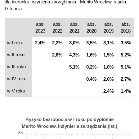
dla kierunku Inżynieria zarządzania - Merito Wrocław, studia
I stopnia
abs.
abs.
abs.
abs.
abs.
abs.
2023
2022
2021
2020
2019
2018
w I roku
2,4%
2,2%
3,0%
3,5%
3,1%
3,5%
w II roku
2,8%
4,3%
1,6%
1,5%
5,2%
w III roku
5,1%
0,2%
1,0%
5,1%
w IV roku
0,4%
2,0%
2,7%
w V roku
2,4%
1,4%
Ryzyko bezrobocia w I roku po dyplomie
Merito Wrocław, Inżynieria zarządzania (Ist.)
6%