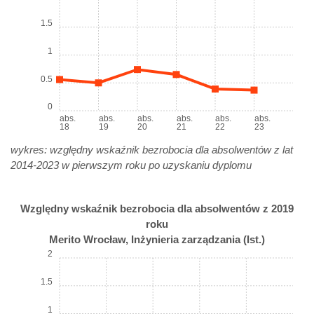
1.5
1
0.5
0
abs.
abs.
abs.
abs.
abs.
abs.
18
19
20
21
22
23
wykres: względny wskaźnik bezrobocia dla absolwentów z lat
2014-2023 w pierwszym roku po uzyskaniu dyplomu
Względny wskaźnik bezrobocia dla absolwentów z 2019
roku
Merito Wrocław, Inżynieria zarządzania (Ist.)
2
1.5
1