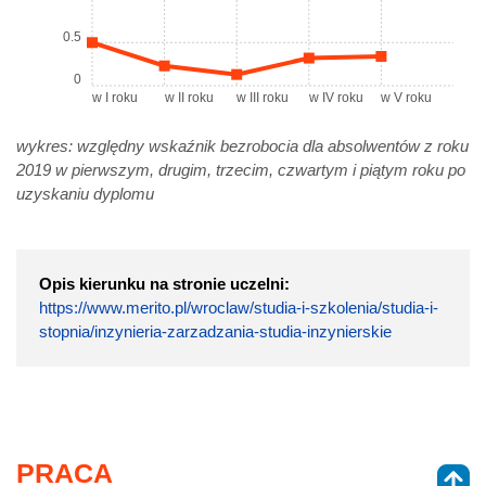
0.5
0
w I roku
w II roku
w III roku
w IV roku
w V roku
wykres: względny wskaźnik bezrobocia dla absolwentów z roku
2019 w pierwszym, drugim, trzecim, czwartym i piątym roku po
uzyskaniu dyplomu
Opis kierunku na stronie uczelni:
https://www.merito.pl/wroclaw/studia-i-szkolenia/studia-i-
stopnia/inzynieria-zarzadzania-studia-inzynierskie
PRACA