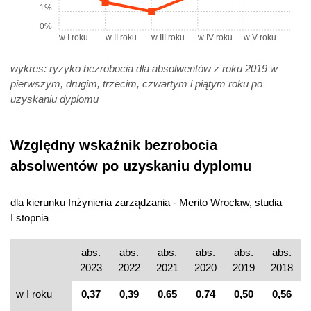
1%
0%
w I roku
w II roku
w III roku
w IV roku
w V roku
wykres: ryzyko bezrobocia dla absolwentów z roku 2019 w
pierwszym, drugim, trzecim, czwartym i piątym roku po
uzyskaniu dyplomu
Względny wskaźnik bezrobocia
absolwentów po uzyskaniu dyplomu
dla kierunku Inżynieria zarządzania - Merito Wrocław, studia
I stopnia
abs.
abs.
abs.
abs.
abs.
abs.
2023
2022
2021
2020
2019
2018
w I roku
0,37
0,39
0,65
0,74
0,50
0,56