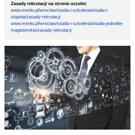
Zasady rekrutacji na stronie uczelni:
www.merito.pl/wroclaw/studia-i-szkolenia/studia-i-
stopnia/zasady-rekrutacji
www.merito.pl/wroclaw/studia-i-szkolenia/studia-jednolite-
magisterskie/zasady-rekrutacji