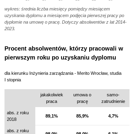
wykres: średnia liczba miesięcy pomiędzy miesiącem
uzyskania dyplomu a miesiącem podjęcia pierwszej pracy po
dyplomie na umowę o pracę. Dotyczy absolwentów z lat 2014-
2023.
Procent absolwentów, którzy pracowali w
pierwszym roku po uzyskaniu dyplomu
dla kierunku Inżynieria zarządzania - Merito Wrocław, studia
I stopnia
jakakolwiek
umowa o
samo­
praca
pracę
zatrudnienie
abs. z roku
89,1%
85,9%
4,7%
2018
abs. z roku
98,0%
98,0%
6,1%