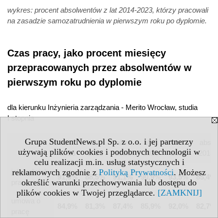
wykres: procent absolwentów z lat 2014-2023, którzy pracowali
na zasadzie samozatrudnienia w pierwszym roku po dyplomie.
Czas pracy, jako procent miesięcy
przepracowanych przez absolwentów w
pierwszym roku po dyplomie
dla kierunku Inżynieria zarządzania - Merito Wrocław, studia
I stopnia
Grupa StudentNews.pl Sp. z o.o. i jej partnerzy
abs.
abs.
abs.
abs.
abs.
abs.
używają plików cookies i podobnych technologii w
2023
2022
2021
2020
2019
2018
celu realizacji m.in. usług statystycznych i
reklamowych zgodnie z
Polityką Prywatności
. Możesz
jakakolwiek
91,5%
88,5%
91,1%
90,9%
93,5%
85,4%
określić warunki przechowywania lub dostępu do
praca
plików cookies w Twojej przeglądarce.
[ZAMKNIJ]
umowa o
84,9%
81,3%
87,4%
85,9%
92,0%
82,7%
pracę