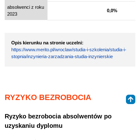
absolwenci z roku
0,0%
2023
Opis kierunku na stronie uczelni:
https://www.merito.pl/wroclaw/studia-i-szkolenia/studia-i-
stopnia/inzynieria-zarzadzania-studia-inzynierskie
RYZYKO BEZROBOCIA
Ryzyko bezrobocia absolwentów po
uzyskaniu dyplomu