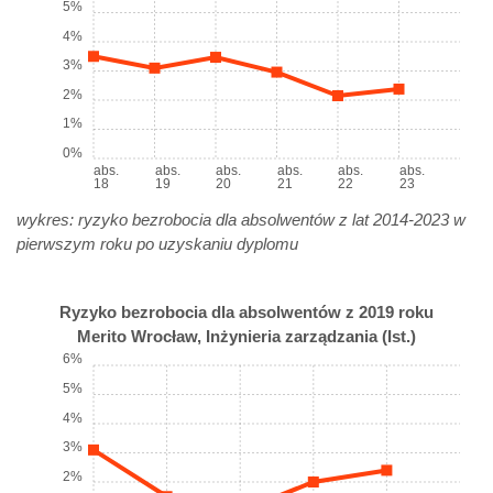
5%
4%
3%
2%
1%
0%
abs.
abs.
abs.
abs.
abs.
abs.
18
19
20
21
22
23
wykres: ryzyko bezrobocia dla absolwentów z lat 2014-2023 w
pierwszym roku po uzyskaniu dyplomu
Ryzyko bezrobocia dla absolwentów z 2019 roku
Merito Wrocław, Inżynieria zarządzania (Ist.)
6%
5%
4%
3%
2%