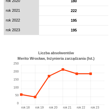
rok 2020
180
rok 2021
222
rok 2022
195
rok 2023
195
Liczba absolwentów
Merito Wrocław, Inżynieria zarządzania (Ist.)
250
200
150
100
50
0
rok 18
rok 19
rok 20
rok 21
rok 22
rok 23