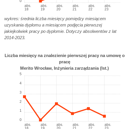
0
abs.
abs.
abs.
abs.
abs.
abs.
18
19
20
21
22
23
wykres: średnia liczba miesięcy pomiędzy miesiącem
uzyskania dyplomu a miesiącem podjęcia pierwszej
jakiejkolwiek pracy po dyplomie. Dotyczy absolwentów z lat
2014-2023.
Liczba miesięcy na znalezienie pierwszej pracy na umowę o
pracę
Merito Wrocław, Inżynieria zarządzania (Ist.)
5
4
3
2
1
0
abs.
abs.
abs.
abs.
abs.
abs.
18
19
20
21
22
23