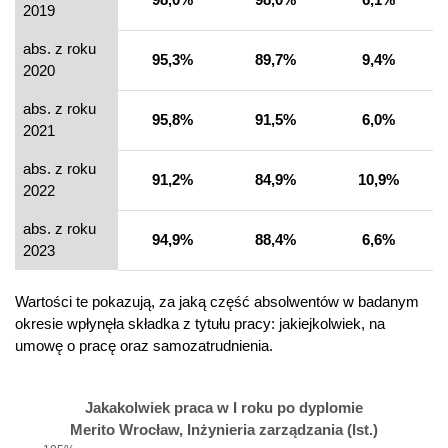
2019
abs. z roku
95,3%
89,7%
9,4%
2020
abs. z roku
95,8%
91,5%
6,0%
2021
abs. z roku
91,2%
84,9%
10,9%
2022
abs. z roku
94,9%
88,4%
6,6%
2023
Wartości te pokazują, za jaką część absolwentów w badanym
okresie wpłynęła składka z tytułu pracy: jakiejkolwiek, na
umowę o pracę oraz samozatrudnienia.
Jakakolwiek praca w I roku po dyplomie
Merito Wrocław, Inżynieria zarządzania (Ist.)