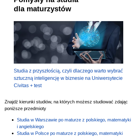
dla maturzystów
Studia z przyszłością, czyli dlaczego warto wybrać
sztuczną inteligencję w biznesie na Uniwersytecie
Civitas + test
Znajdź kierunki studiów, na których możesz studiować zdając
poniższe przedmioty
Studia w Warszawie po maturze z polskiego, matematyki
i angielskiego
Studia w Polsce po maturze z polskiego, matematyki