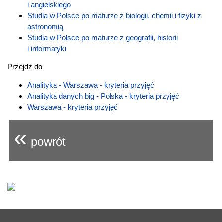
i angielskiego
Studia w Polsce po maturze z biologii, chemii i fizyki z
astronomią
Studia w Polsce po maturze z geografii, historii
i informatyki
Przejdź do
Analityka - Warszawa - kryteria przyjęć
Analityka danych big - Polska - kryteria przyjęć
Warszawa - kryteria przyjęć
«
powrót