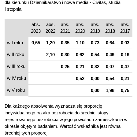
dla kierunku Dziennikarstwo i nowe media - Civitas, studia
I stopnia
abs.
abs.
abs.
abs.
abs.
abs.
abs.
2023
2022
2021
2020
2019
2018
2017
w I roku
0,65
1,20
0,35
1,10
0,73
0,64
0,03
w II roku
2,10
0,30
0,62
0,54
0,49
0,19
w III roku
0,25
0,21
0,32
0,07
0,47
w IV roku
0,52
0,00
0,54
0,21
w V roku
0,00
1,98
0,75
Dla każdego absolwenta wyznacza się proporcję
indywidualnego ryzyka bezrobocia do średniej stopy
rejestrowanego bezrobocia w jego powiatach zamieszkania w
okresie objętym badaniem. Wartość wskaźnika jest równa
średniej tych proporcji.