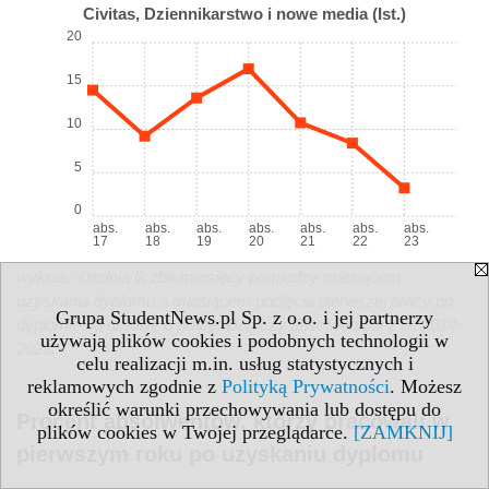
Civitas, Dziennikarstwo i nowe media (Ist.)
20
15
10
5
0
abs.
abs.
abs.
abs.
abs.
abs.
abs.
17
18
19
20
21
22
23
wykres: średnia liczba miesięcy pomiędzy miesiącem
uzyskania dyplomu a miesiącem podjęcia pierwszej pracy po
Grupa StudentNews.pl Sp. z o.o. i jej partnerzy
dyplomie na umowę o pracę. Dotyczy absolwentów z lat 2014-
używają plików cookies i podobnych technologii w
2023.
celu realizacji m.in. usług statystycznych i
reklamowych zgodnie z
Polityką Prywatności
. Możesz
określić warunki przechowywania lub dostępu do
Procent absolwentów, którzy pracowali w
plików cookies w Twojej przeglądarce.
[ZAMKNIJ]
pierwszym roku po uzyskaniu dyplomu