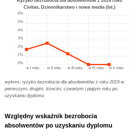
Ryzyko bezrobocia dla absolwentów z 2019 roku
Civitas, Dziennikarstwo i nowe media (Ist.)
6%
5%
4%
3%
2%
1%
0%
w I roku
w II roku
w III roku
w IV roku
w V roku
wykres: ryzyko bezrobocia dla absolwentów z roku 2019 w
pierwszym, drugim, trzecim, czwartym i piątym roku po
uzyskaniu dyplomu
Względny wskaźnik bezrobocia
absolwentów po uzyskaniu dyplomu