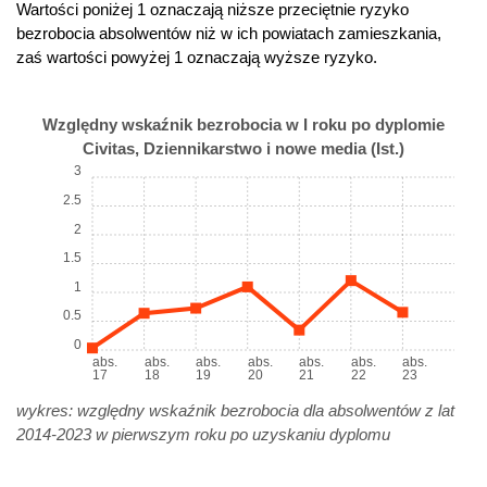
Wartości poniżej 1 oznaczają niższe przeciętnie ryzyko
bezrobocia absolwentów niż w ich powiatach zamieszkania,
zaś wartości powyżej 1 oznaczają wyższe ryzyko.
Względny wskaźnik bezrobocia w I roku po dyplomie
Civitas, Dziennikarstwo i nowe media (Ist.)
3
2.5
2
1.5
1
0.5
0
abs.
abs.
abs.
abs.
abs.
abs.
abs.
17
18
19
20
21
22
23
wykres: względny wskaźnik bezrobocia dla absolwentów z lat
2014-2023 w pierwszym roku po uzyskaniu dyplomu