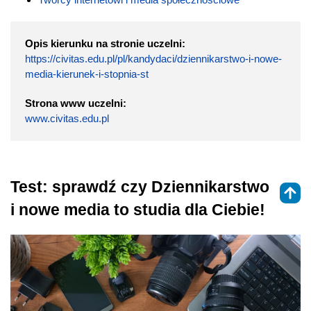
Opis kierunku na stronie uczelni:
https://civitas.edu.pl/pl/kandydaci/dziennikarstwo-i-nowe-
media-kierunek-i-stopnia-st
Strona www uczelni:
www.civitas.edu.pl
Test: sprawdź czy Dziennikarstwo
i nowe media to studia dla Ciebie!