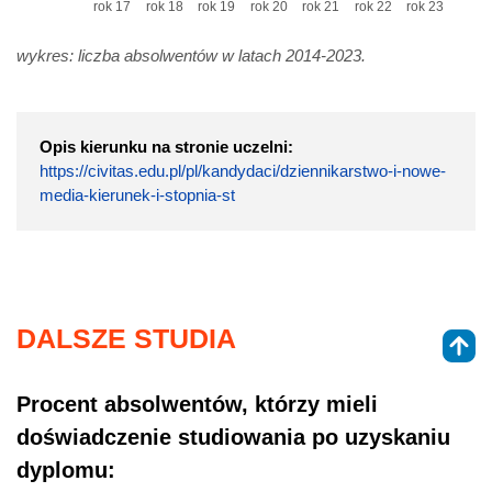
rok 17
rok 18
rok 19
rok 20
rok 21
rok 22
rok 23
wykres: liczba absolwentów w latach 2014-2023.
Opis kierunku na stronie uczelni:
https://civitas.edu.pl/pl/kandydaci/dziennikarstwo-i-nowe-
media-kierunek-i-stopnia-st
DALSZE STUDIA
Procent absolwentów, którzy mieli
doświadczenie studiowania po uzyskaniu
dyplomu: