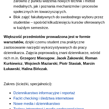
zarówno z punktu widzenia nowych technik i metod
medialnych, jak i poznania mechanizmów i procesów
społecznych im towarzyszących.
Blok zajęć fakultatywnych do swobodnego wyboru przez
studentów – spośród kilkudziesięciu kursów oferowanych
w każdym semestrze.
Większość przedmiotów prowadzona jest w formie
warsztatów,
dzięki czemu student zna praktyczne
zastosowanie narzędzi wykorzystywanych do pracy
dziennikarza. Zajęcia poprowadzą znani dziennikarze, wśród
nich m.in.
Grzegorz Miecugow
,
Jacek Żakowski
,
Roman
Kurkiewicz
,
Wojciech Maziarski
,
Piotr Stasiak
,
Marcin
Łukawski
,
Halina Bińczak
.
Zakres (ścieżki, specjalności):
Dziennikarstwo informacyjne i reportaż
Fackt checking i śledztwa internetowe
Nowe media i dziennikarstwo
Twórcy internetowi i media społecznościowe