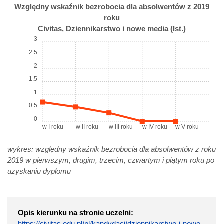
Względny wskaźnik bezrobocia dla absolwentów z 2019
roku
Civitas, Dziennikarstwo i nowe media (Ist.)
3
2.5
2
1.5
1
0.5
0
w I roku
w II roku
w III roku
w IV roku
w V roku
wykres: względny wskaźnik bezrobocia dla absolwentów z roku
2019 w pierwszym, drugim, trzecim, czwartym i piątym roku po
uzyskaniu dyplomu
Opis kierunku na stronie uczelni:
https://civitas.edu.pl/pl/kandydaci/dziennikarstwo-i-nowe-