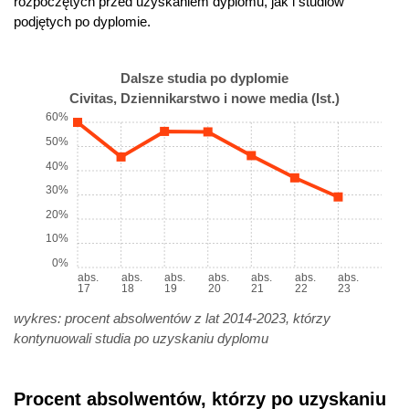
rozpoczętych przed uzyskaniem dyplomu, jak i studiów
podjętych po dyplomie.
Dalsze studia po dyplomie
Civitas, Dziennikarstwo i nowe media (Ist.)
60%
50%
40%
30%
20%
10%
0%
abs.
abs.
abs.
abs.
abs.
abs.
abs.
17
18
19
20
21
22
23
wykres: procent absolwentów z lat 2014-2023, którzy
kontynuowali studia po uzyskaniu dyplomu
Procent absolwentów, którzy po uzyskaniu