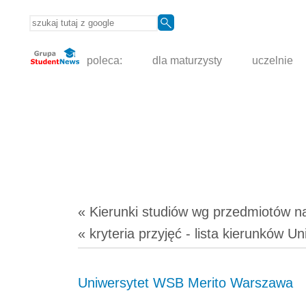
poleca:
dla maturzysty
uczelnie
« Kierunki studiów
wg przedmiotów
n
« kryteria przyjęć - lista kierunków
Uniwersytet WSB Merito Warszawa