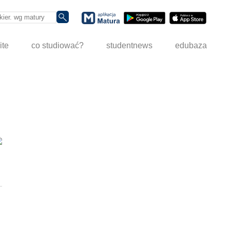
ite
co studiować?
studentnews
edubaza