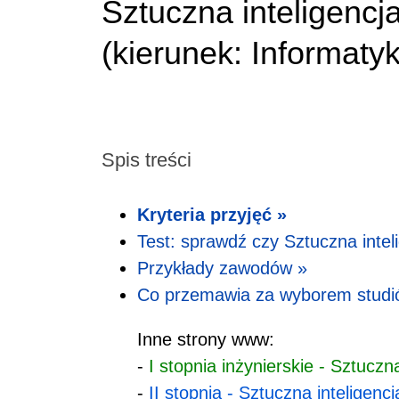
Sztuczna inteligencj
(
kierunek:
Informaty
Spis treści
Kryteria przyjęć »
Test: sprawdź czy Sztuczna inteli
Przykłady zawodów »
Co przemawia za wyborem studi
Inne strony www:
-
I stopnia inżynierskie - Sztucz
-
II stopnia - Sztuczna inteligen