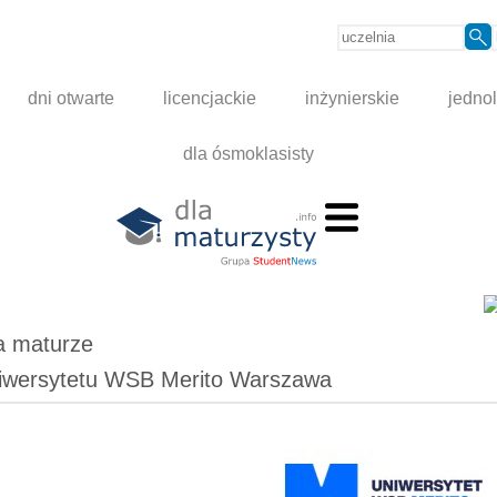
dni otwarte
licencjackie
inżynierskie
jednol
dla ósmoklasisty
a maturze
 Uniwersytetu WSB Merito Warszawa