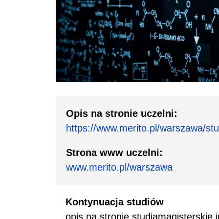
Opis na stronie uczelni:
https://www.merito.pl/warszawa/stud
Strona www uczelni:
www.merito.pl/warszawa
Kontynuacja studiów
opis na stronie studiamagisterskie.i