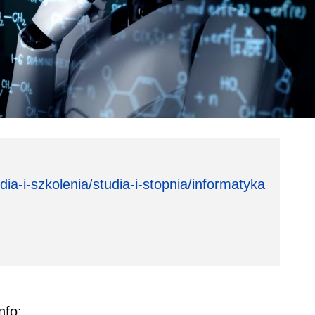
ia-i-szkolenia/studia-i-stopnia/informatyka
nfo: