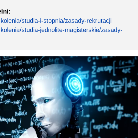
lni:
olenia/studia-i-stopnia/zasady-rekrutacji
kolenia/studia-jednolite-magisterskie/zasady-