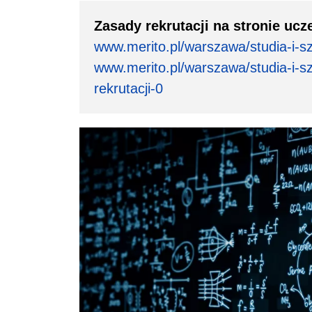
Zasady rekrutacji na stronie ucze
www.merito.pl/warszawa/studia-i-szk
www.merito.pl/warszawa/studia-i-sz
rekrutacji-0