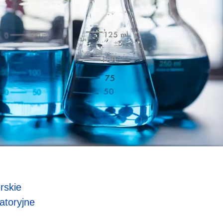
rskie
atoryjne