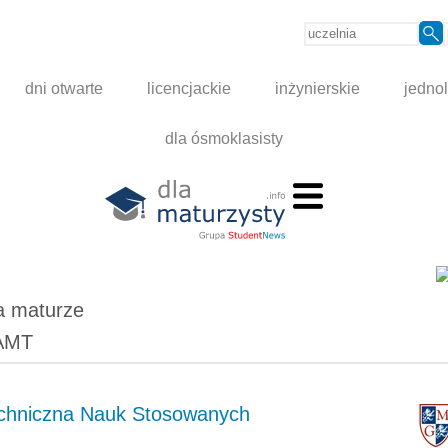
dni otwarte
licencjackie
inżynierskie
jednol
dla ósmoklasisty
a maturze
WAMT
hniczna Nauk Stosowanych