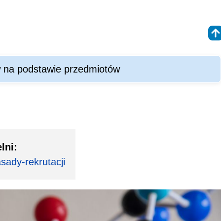
w na podstawie przedmiotów
lni:
asady-rekrutacji