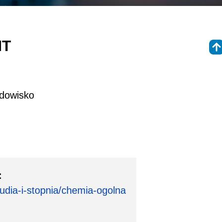
MT
odowisko
:
studia-i-stopnia/chemia-ogolna