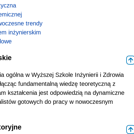
tyczna
emicznej
woczesne trendy
em inżynierskim
dowe
skie
a ogólna w Wyższej Szkole Inżynierii i Zdrowia
łącząc fundamentalną wiedzę teoretyczną z
am kształcenia jest odpowiedzią na dynamiczne
jalistów gotowych do pracy w nowoczesnym
toryjne