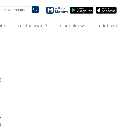
ite
co studiować?
studentnews
edubaza