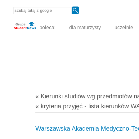
poleca:
dla maturzysty
uczelnie
« Kierunki studiów
wg przedmiotów
n
« kryteria przyjęć - lista kierunków 
Warszawska Akademia Medyczno-Tec