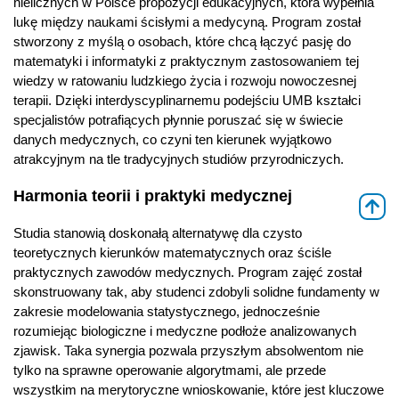
nielicznych w Polsce propozycji edukacyjnych, która wypełnia
lukę między naukami ścisłymi a medycyną. Program został
stworzony z myślą o osobach, które chcą łączyć pasję do
matematyki i informatyki z praktycznym zastosowaniem tej
wiedzy w ratowaniu ludzkiego życia i rozwoju nowoczesnej
terapii. Dzięki interdyscyplinarnemu podejściu UMB kształci
specjalistów potrafiących płynnie poruszać się w świecie
danych medycznych, co czyni ten kierunek wyjątkowo
atrakcyjnym na tle tradycyjnych studiów przyrodniczych.
Harmonia teorii i praktyki medycznej
⇑
Studia stanowią doskonałą alternatywę dla czysto
teoretycznych kierunków matematycznych oraz ściśle
praktycznych zawodów medycznych. Program zajęć został
skonstruowany tak, aby studenci zdobyli solidne fundamenty w
zakresie modelowania statystycznego, jednocześnie
rozumiejąc biologiczne i medyczne podłoże analizowanych
zjawisk. Taka synergia pozwala przyszłym absolwentom nie
tylko na sprawne operowanie algorytmami, ale przede
wszystkim na merytoryczne wnioskowanie, które jest kluczowe