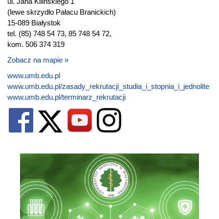
ul. Jana Kilińskiego 1
(lewe skrzydło Pałacu Branickich)
15-089 Białystok
tel. (85) 748 54 73, 85 748 54 72,
kom. 506 374 319
Zobacz na mapie »
www.umb.edu.pl
www.umb.edu.pl/zasady_rekrutacji_studia_i_stopnia_i_jednolite
www.umb.edu.pl/terminarz_rekrutacji