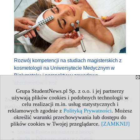
Rozwój kompetencji na studiach magisterskich z
kosmetologii na Uniwersytecie Medycznym w
Białymstoku i perspektywy zawodowe
absolwentów + test
Grupa StudentNews.pl Sp. z o.o. i jej partnerzy
używają plików cookies i podobnych technologii w
Znajdź kierunki studiów, na których możesz studiować zdając
celu realizacji m.in. usług statystycznych i
poniższe przedmioty
reklamowych zgodnie z
Polityką Prywatności
. Możesz
określić warunki przechowywania lub dostępu do
Studia w Białymstoku po maturze z matematyki
plików cookies w Twojej przeglądarce.
[ZAMKNIJ]
Studia w Polsce po maturze z matematyki
Studia w Polsce po maturze z biologii
Studia w Polsce po maturze z chemii