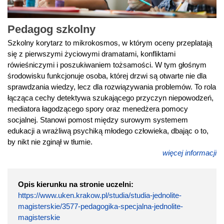
Pedagog szkolny
Szkolny korytarz to mikrokosmos, w którym oceny przeplatają
się z pierwszymi życiowymi dramatami, konfliktami
rówieśniczymi i poszukiwaniem tożsamości. W tym głośnym
środowisku funkcjonuje osoba, której drzwi są otwarte nie dla
sprawdzania wiedzy, lecz dla rozwiązywania problemów. To rola
łącząca cechy detektywa szukającego przyczyn niepowodzeń,
mediatora łagodzącego spory oraz menedżera pomocy
socjalnej. Stanowi pomost między surowym systemem
edukacji a wrażliwą psychiką młodego człowieka, dbając o to,
by nikt nie zginął w tłumie.
więcej informacji
Opis kierunku na stronie uczelni:
https://www.uken.krakow.pl/studia/studia-jednolite-
magisterskie/3577-pedagogika-specjalna-jednolite-
magisterskie