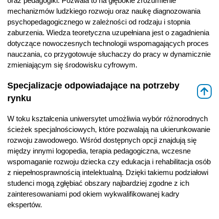
oraz pedagogiki. Pozwala to na głębokie zrozumienie
mechanizmów ludzkiego rozwoju oraz naukę diagnozowania
psychopedagogicznego w zależności od rodzaju i stopnia
zaburzenia. Wiedza teoretyczna uzupełniana jest o zagadnienia
dotyczące nowoczesnych technologii wspomagających proces
nauczania, co przygotowuje słuchaczy do pracy w dynamicznie
zmieniającym się środowisku cyfrowym.
Specjalizacje odpowiadające na potrzeby
⇑
rynku
W toku kształcenia uniwersytet umożliwia wybór różnorodnych
ścieżek specjalnościowych, które pozwalają na ukierunkowanie
rozwoju zawodowego. Wśród dostępnych opcji znajdują się
między innymi logopedia, terapia pedagogiczna, wczesne
wspomaganie rozwoju dziecka czy edukacja i rehabilitacja osób
z niepełnosprawnością intelektualną. Dzięki takiemu podziałowi
studenci mogą zgłębiać obszary najbardziej zgodne z ich
zainteresowaniami pod okiem wykwalifikowanej kadry
ekspertów.