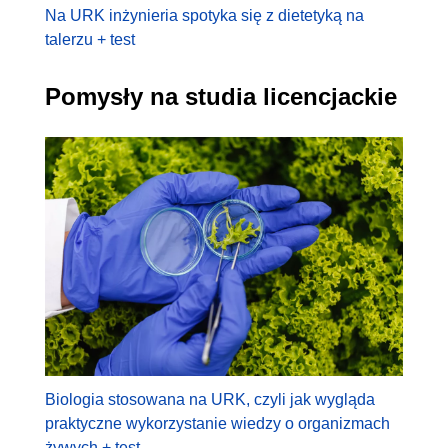
Na URK inżynieria spotyka się z dietetyką na
talerzu + test
Pomysły na studia licencjackie
Biologia stosowana na URK, czyli jak wygląda
praktyczne wykorzystanie wiedzy o organizmach
żywych + test