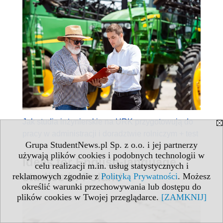
Jak studia inżynierskie na URK przygotowują do
pracy w administracji i doradztwie rolniczym + test
Grupa StudentNews.pl Sp. z o.o. i jej partnerzy
używają plików cookies i podobnych technologii w
Ideas for English-language
celu realizacji m.in. usług statystycznych i
studies in Poland
reklamowych zgodnie z
Polityką Prywatności
. Możesz
określić warunki przechowywania lub dostępu do
plików cookies w Twojej przeglądarce.
[ZAMKNIJ]