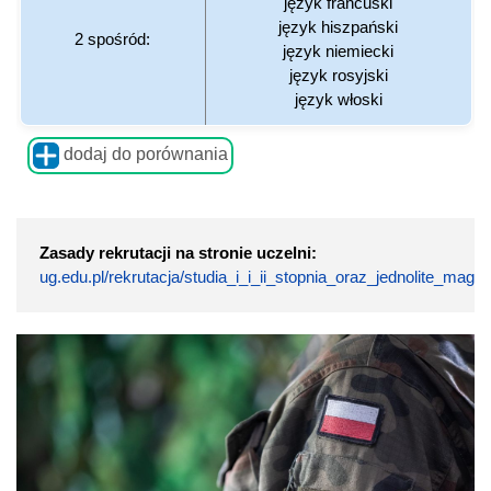
język francuski
język hiszpański
2 spośród:
język niemiecki
język rosyjski
język włoski
dodaj do porównania
Zasady rekrutacji na stronie uczelni:
ug.edu.pl/rekrutacja/studia_i_i_ii_stopnia_oraz_jednolite_magis