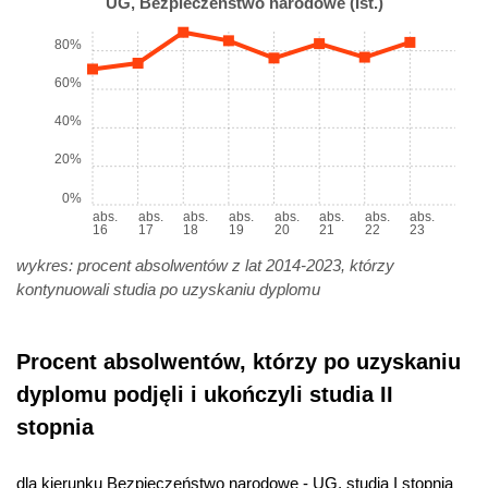
UG, Bezpieczeństwo narodowe (Ist.)
80%
60%
40%
20%
0%
abs.
abs.
abs.
abs.
abs.
abs.
abs.
abs.
16
17
18
19
20
21
22
23
wykres: procent absolwentów z lat 2014-2023, którzy
kontynuowali studia po uzyskaniu dyplomu
Procent absolwentów, którzy po uzyskaniu
dyplomu podjęli i ukończyli studia II
stopnia
dla kierunku Bezpieczeństwo narodowe - UG, studia I stopnia