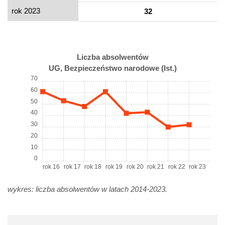
rok 2023
32
Liczba absolwentów
UG, Bezpieczeństwo narodowe (Ist.)
70
60
50
40
30
20
10
0
rok 16
rok 17
rok 18
rok 19
rok 20
rok 21
rok 22
rok 23
wykres: liczba absolwentów w latach 2014-2023.