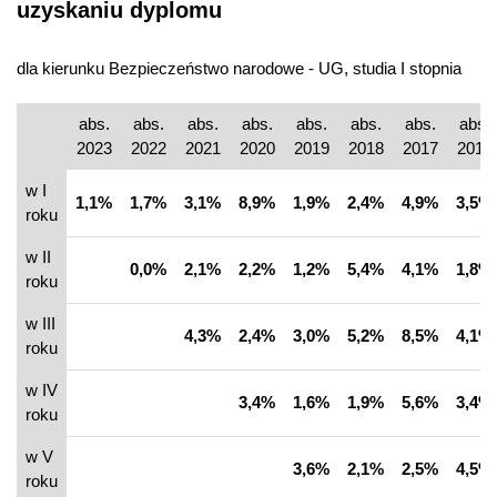
uzyskaniu dyplomu
dla kierunku Bezpieczeństwo narodowe - UG, studia I stopnia
abs.
abs.
abs.
abs.
abs.
abs.
abs.
abs.
2023
2022
2021
2020
2019
2018
2017
2016
w I
1,1%
1,7%
3,1%
8,9%
1,9%
2,4%
4,9%
3,5%
roku
w II
0,0%
2,1%
2,2%
1,2%
5,4%
4,1%
1,8%
roku
w III
4,3%
2,4%
3,0%
5,2%
8,5%
4,1%
roku
w IV
3,4%
1,6%
1,9%
5,6%
3,4%
roku
w V
3,6%
2,1%
2,5%
4,5%
roku