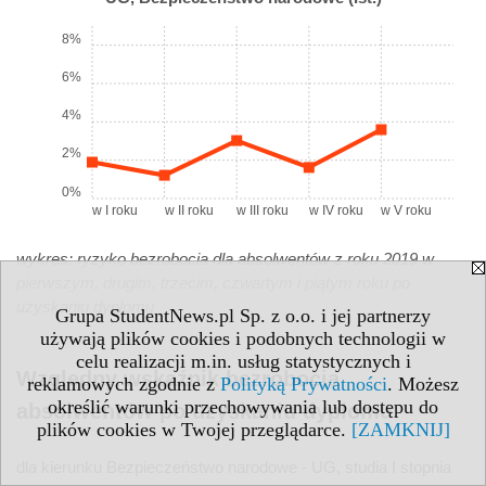
8%
6%
4%
2%
0%
w I roku
w II roku
w III roku
w IV roku
w V roku
wykres: ryzyko bezrobocia dla absolwentów z roku 2019 w
pierwszym, drugim, trzecim, czwartym i piątym roku po
uzyskaniu dyplomu
Grupa StudentNews.pl Sp. z o.o. i jej partnerzy
używają plików cookies i podobnych technologii w
celu realizacji m.in. usług statystycznych i
Względny wskaźnik bezrobocia
reklamowych zgodnie z
Polityką Prywatności
. Możesz
określić warunki przechowywania lub dostępu do
absolwentów po uzyskaniu dyplomu
plików cookies w Twojej przeglądarce.
[ZAMKNIJ]
dla kierunku Bezpieczeństwo narodowe - UG, studia I stopnia