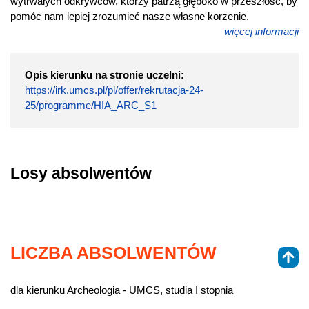
wytrwałych odkrywców, którzy patrzą głęboko w przeszłość, by
pomóc nam lepiej zrozumieć nasze własne korzenie.
więcej informacji
Opis kierunku na stronie uczelni:
https://irk.umcs.pl/pl/offer/rekrutacja-24-
25/programme/HIA_ARC_S1
Losy absolwentów
LICZBA ABSOLWENTÓW
dla kierunku Archeologia - UMCS, studia I stopnia