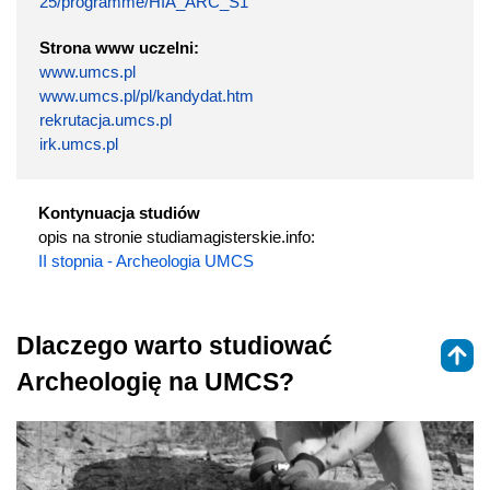
25/programme/HIA_ARC_S1
Strona www uczelni:
www.umcs.pl
www.umcs.pl/pl/kandydat.htm
rekrutacja.umcs.pl
irk.umcs.pl
Kontynuacja studiów
opis na stronie studiamagisterskie.info:
II stopnia - Archeologia UMCS
Dlaczego warto studiować
Archeologię na UMCS?