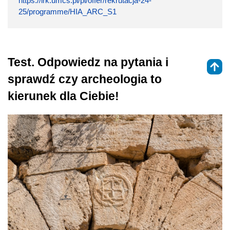
https://irk.umcs.pl/pl/offer/rekrutacja-24-
25/programme/HIA_ARC_S1
Test. Odpowiedz na pytania i
sprawdź czy archeologia to
kierunek dla Ciebie!