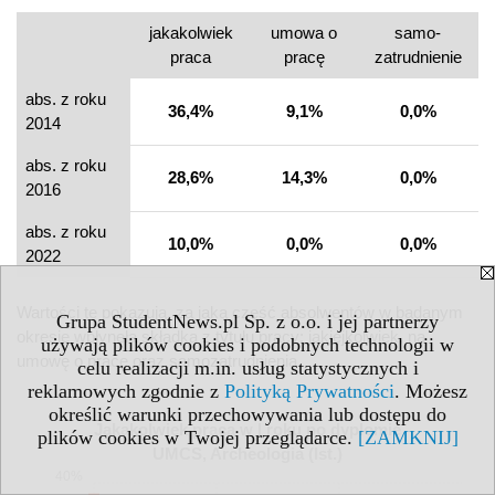
jakakolwiek
umowa o
samo­
praca
pracę
zatrudnienie
abs. z roku
36,4%
9,1%
0,0%
2014
abs. z roku
28,6%
14,3%
0,0%
2016
abs. z roku
10,0%
0,0%
0,0%
2022
Wartości te pokazują, za jaką część absolwentów w badanym
Grupa StudentNews.pl Sp. z o.o. i jej partnerzy
okresie wpłynęła składka z tytułu pracy: jakiejkolwiek, na
używają plików cookies i podobnych technologii w
umowę o pracę oraz samozatrudnienia.
celu realizacji m.in. usług statystycznych i
reklamowych zgodnie z
Polityką Prywatności
. Możesz
określić warunki przechowywania lub dostępu do
Jakakolwiek praca w I roku po dyplomie
plików cookies w Twojej przeglądarce.
[ZAMKNIJ]
UMCS, Archeologia (Ist.)
40%