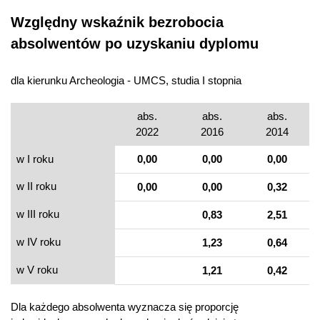
Względny wskaźnik bezrobocia
absolwentów po uzyskaniu dyplomu
dla kierunku Archeologia - UMCS, studia I stopnia
abs.
abs.
abs.
2022
2016
2014
w I roku
0,00
0,00
0,00
w II roku
0,00
0,00
0,32
w III roku
0,83
2,51
w IV roku
1,23
0,64
w V roku
1,21
0,42
Dla każdego absolwenta wyznacza się proporcję