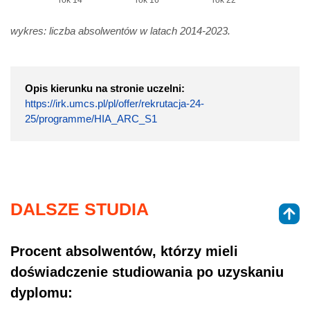
rok 14
rok 16
rok 22
wykres: liczba absolwentów w latach 2014-2023.
Opis kierunku na stronie uczelni:
https://irk.umcs.pl/pl/offer/rekrutacja-24-
25/programme/HIA_ARC_S1
DALSZE STUDIA
Procent absolwentów, którzy mieli
doświadczenie studiowania po uzyskaniu
dyplomu: