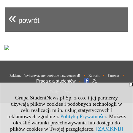
«
powrót
•
•
•
Reklama - Wykorzystajmy wspólnie nasz potencjał!
Kontakt
Patronat
Praca dla studentów
•
Polityka Prywatności
Grupa StudentNews.pl Sp. z o.o. i jej partnerzy
używają plików cookies i podobnych technologii w
celu realizacji m.in. usług statystycznych i
reklamowych zgodnie z
Polityką Prywatności
. Możesz
określić warunki przechowywania lub dostępu do
plików cookies w Twojej przeglądarce.
[ZAMKNIJ]