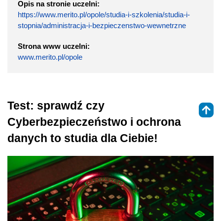
Opis na stronie uczelni:
https://www.merito.pl/opole/studia-i-szkolenia/studia-i-
stopnia/administracja-i-bezpieczenstwo-wewnetrzne
Strona www uczelni:
www.merito.pl/opole
Test: sprawdź czy
Cyberbezpieczeństwo i ochrona
danych to studia dla Ciebie!