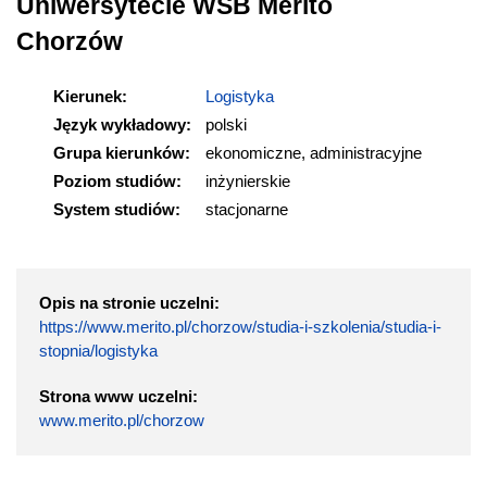
Uniwersytecie WSB Merito
Chorzów
Kierunek:
Logistyka
Język wykładowy:
polski
Grupa kierunków:
ekonomiczne, administracyjne
Poziom studiów:
inżynierskie
System studiów:
stacjonarne
Opis na stronie uczelni:
https://www.merito.pl/chorzow/studia-i-szkolenia/studia-i-
stopnia/logistyka
Strona www uczelni:
www.merito.pl/chorzow