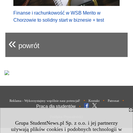
Finanse i rachunkowość w WSB Merito w
Chorzowie to solidny start w biznesie + test
«
powrót
•
•
•
Reklama - Wykorzystajmy wspólnie nasz potencjał!
Kontakt
Patronat
Praca dla studentów
•
Polityka Prywatności
Grupa StudentNews.pl Sp. z o.o. i jej partnerzy
używają plików cookies i podobnych technologii w