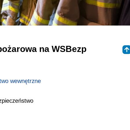
wpożarowa na WSBezp
two wewnętrzne
ezpieczeństwo