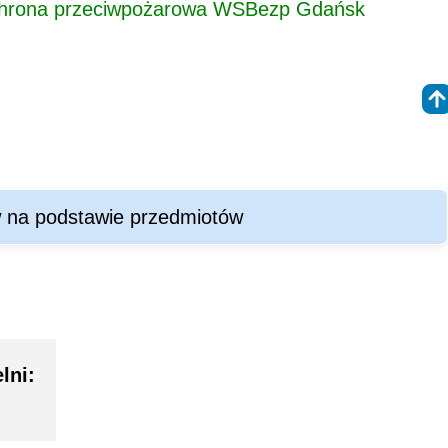
i ochrona przeciwpożarowa WSBezp Gdańsk
w na podstawie przedmiotów
lni: