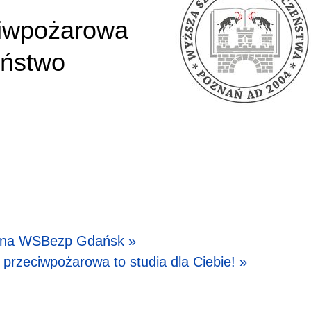
ciwpożarowa
ństwo
a na WSBezp Gdańsk »
przeciwpożarowa to studia dla Ciebie! »