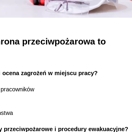
hrona przeciwpożarowa to
a i ocena zagrożeń w miejscu pracy?
 pracowników
ństwa
sy przeciwpożarowe i procedury ewakuacyjne?