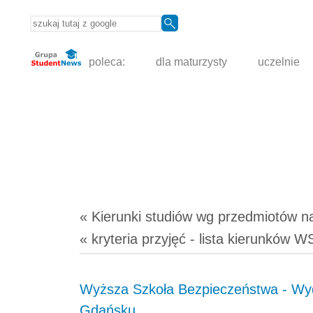
poleca:
dla maturzysty
uczelnie
« Kierunki studiów
wg przedmiotów
n
« kryteria przyjęć - lista kierunków
Wyższa Szkoła Bezpieczeństwa - Wyd
Gdańsku