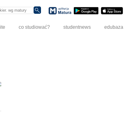
ite
co studiować?
studentnews
edubaza