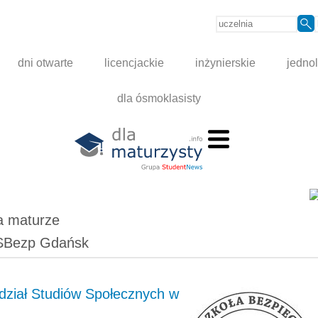
dni otwarte
licencjackie
inżynierskie
jednol
dla ósmoklasisty
a maturze
 WSBezp Gdańsk
ział Studiów Społecznych w