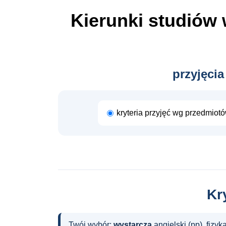
Kierunki studiów
przyjęcia
kryteria przyjęć wg przedmiot
Kr
Twój wybór:
wystarczą
angielski (pp), fizyk