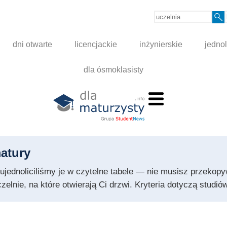
dni otwarte
licencjackie
inżynierskie
jednol
dla ósmoklasisty
atury
 i ujednoliciliśmy je w czytelne tabele — nie musisz przeko
czelnie, na które otwierają Ci drzwi. Kryteria dotyczą stud