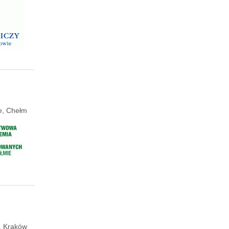
ie, Chełm
e, Kraków