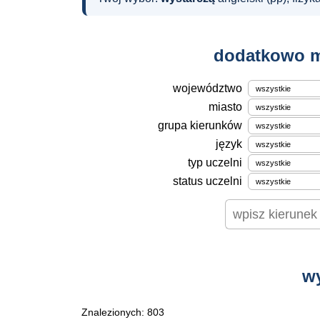
dodatkowo m
województwo
miasto
grupa kierunków
język
typ uczelni
status uczelni
w
Znalezionych: 803