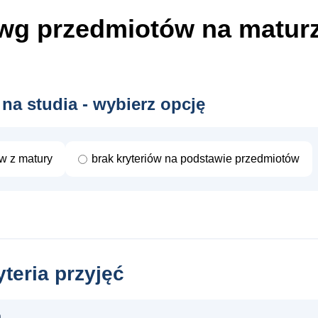
wg przedmiotów
na matur
 na studia - wybierz opcję
ów z matury
brak kryteriów na podstawie przedmiotów
yteria przyjęć
a