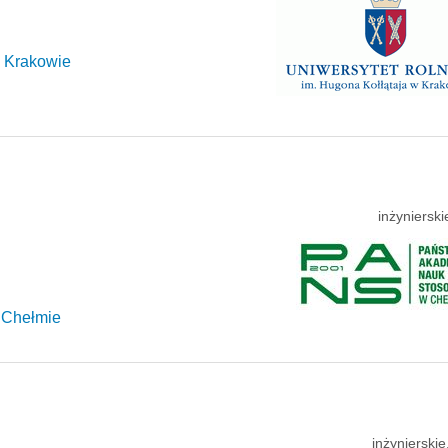
w Krakowie
inżyniersk
 Chełmie
inżynierski