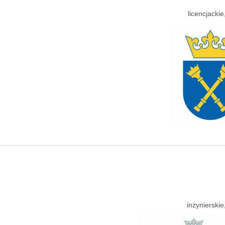
licencjacki
inżynierski