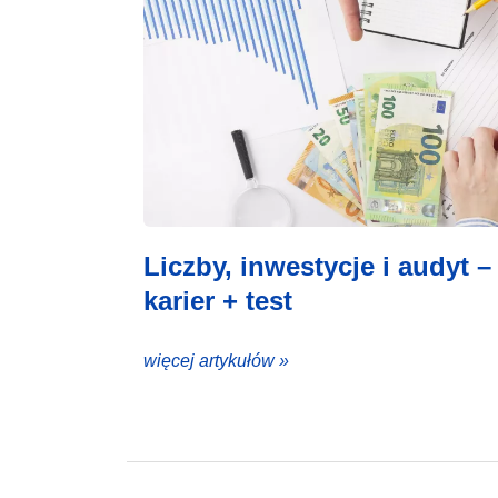
Liczby, inwestycje i audyt –
karier + test
więcej artykułów »