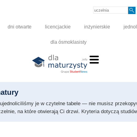
dni otwarte
licencjackie
inżynierskie
jednol
dla ósmoklasisty
atury
 i ujednoliciliśmy je w czytelne tabele — nie musisz przeko
czelnie, na które otwierają Ci drzwi. Kryteria dotyczą stud