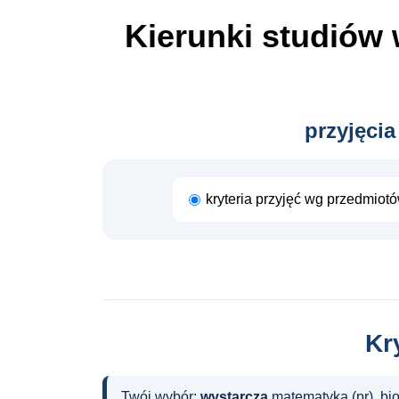
Kierunki studiów
przyjęcia
kryteria przyjęć wg przedmiot
Kr
Twój wybór:
wystarczą
matematyka (pr), bi