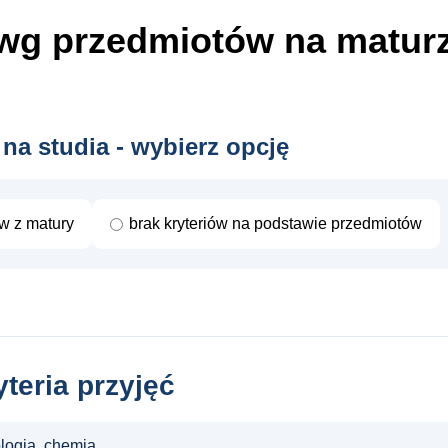
wg przedmiotów
na matur
 na studia - wybierz opcję
ów z matury
brak kryteriów na podstawie przedmiotów
yteria przyjęć
ologia, chemia