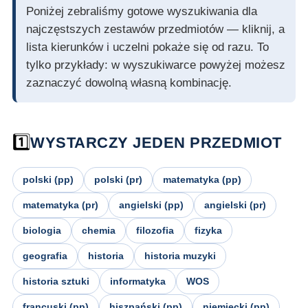
Poniżej zebraliśmy gotowe wyszukiwania dla
najczęstszych zestawów przedmiotów — kliknij, a
lista kierunków i uczelni pokaże się od razu. To
tylko przykłady: w wyszukiwarce powyżej możesz
zaznaczyć dowolną własną kombinację.
1️⃣
WYSTARCZY JEDEN PRZEDMIOT
polski (pp)
polski (pr)
matematyka (pp)
matematyka (pr)
angielski (pp)
angielski (pr)
biologia
chemia
filozofia
fizyka
geografia
historia
historia muzyki
historia sztuki
informatyka
WOS
francuski (pp)
hiszpański (pp)
niemiecki (pp)