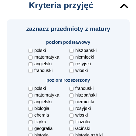
Kryteria przyjęć
zaznacz przedmioty z matury
poziom podstawowy
polski
hiszpański
matematyka
niemiecki
angielski
rosyjski
francuski
włoski
poziom rozszerzony
polski
francuski
matematyka
hiszpański
angielski
niemiecki
biologia
rosyjski
chemia
włoski
fizyka
filozofia
geografia
łaciński
historia
historia sztuki