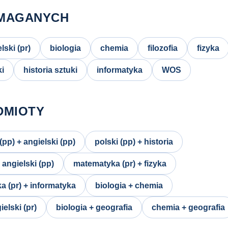
MAGANYCH
lski (pr)
biologia
chemia
filozofia
fizyka
ki
historia sztuki
informatyka
WOS
DMIOTY
(pp) + angielski (pp)
polski (pp) + historia
angielski (pp)
matematyka (pr) + fizyka
 (pr) + informatyka
biologia + chemia
elski (pr)
biologia + geografia
chemia + geografia