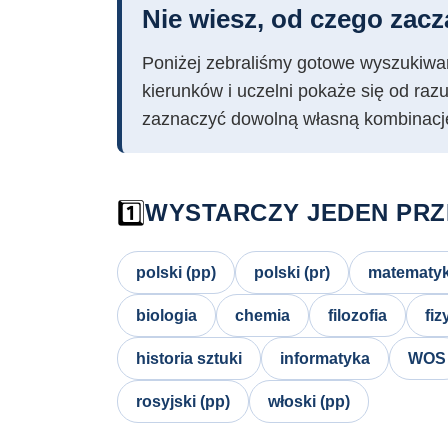
Nie wiesz, od czego zacz
Poniżej zebraliśmy gotowe wyszukiwan
kierunków i uczelni pokaże się od raz
zaznaczyć dowolną własną kombinacj
1️⃣
WYSTARCZY JEDEN PRZ
polski (pp)
polski (pr)
matematyk
biologia
chemia
filozofia
fiz
historia sztuki
informatyka
WOS
rosyjski (pp)
włoski (pp)