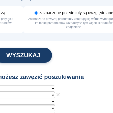
czą
zaznaczone przedmioty są uwzględnian
przyjęcia.
Zaznaczone powyżej przedmioty znajdują się wśród wymaga
kierunków
Im mniej przedmiotów zaznaczysz, tym więcej kierunków
znajdziesz.
ożesz zawęzić poszukiwania