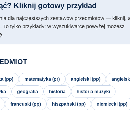
ąć? Kliknij gotowy przykład
ia dla najczęstszych zestawów przedmiotów — kliknij, a 
u. To tylko przykłady: w wyszukiwarce powyżej możesz
ę.
EDMIOT
a (pp)
matematyka (pr)
angielski (pp)
angielski
yka
geografia
historia
historia muzyki
francuski (pp)
hiszpański (pp)
niemiecki (pp)