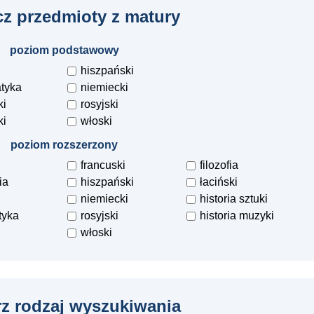
z przedmioty z matury
poziom podstawowy
hiszpański
tyka
niemiecki
ki
rosyjski
ki
włoski
poziom rozszerzony
francuski
filozofia
ia
hiszpański
łaciński
niemiecki
historia sztuki
tyka
rosyjski
historia muzyki
włoski
z rodzaj wyszukiwania