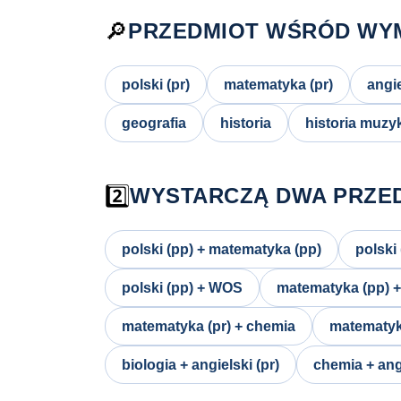
🔎
PRZEDMIOT WŚRÓD WY
polski (pr)
matematyka (pr)
angie
geografia
historia
historia muzy
2️⃣
WYSTARCZĄ DWA PRZE
polski (pp) + matematyka (pp)
polski 
polski (pp) + WOS
matematyka (pp) + 
matematyka (pr) + chemia
matematyka
biologia + angielski (pr)
chemia + angi