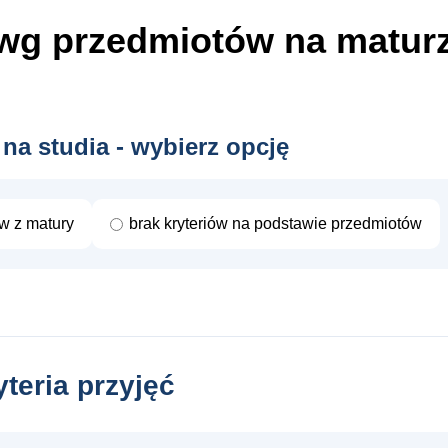
wg przedmiotów
na matur
 na studia - wybierz opcję
ów z matury
brak kryteriów na podstawie przedmiotów
yteria przyjęć