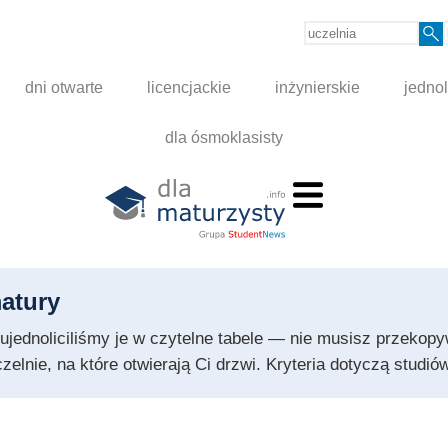
dni otwarte
licencjackie
inżynierskie
jednol
dla ósmoklasisty
atury
 i ujednoliciliśmy je w czytelne tabele — nie musisz przeko
czelnie, na które otwierają Ci drzwi. Kryteria dotyczą stud