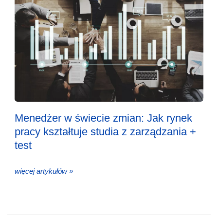
Menedżer w świecie zmian: Jak rynek
pracy kształtuje studia z zarządzania +
test
więcej artykułów »