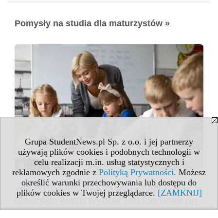
Pomysły na studia dla maturzystów »
Grupa StudentNews.pl Sp. z o.o. i jej partnerzy
używają plików cookies i podobnych technologii w
celu realizacji m.in. usług statystycznych i
reklamowych zgodnie z
Polityką Prywatności
. Możesz
określić warunki przechowywania lub dostępu do
Jak wyglądają studia pedagogiczne i
plików cookies w Twojej przeglądarce.
[ZAMKNIJ]
dlaczego warto wybrać ten kierunek po
maturze + test