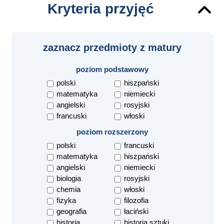
Kryteria przyjęć
zaznacz przedmioty z matury
poziom podstawowy
polski
hiszpański
matematyka
niemiecki
angielski
rosyjski
francuski
włoski
poziom rozszerzony
polski
francuski
matematyka
hiszpański
angielski
niemiecki
biologia
rosyjski
chemia
włoski
fizyka
filozofia
geografia
łaciński
historia
historia sztuki