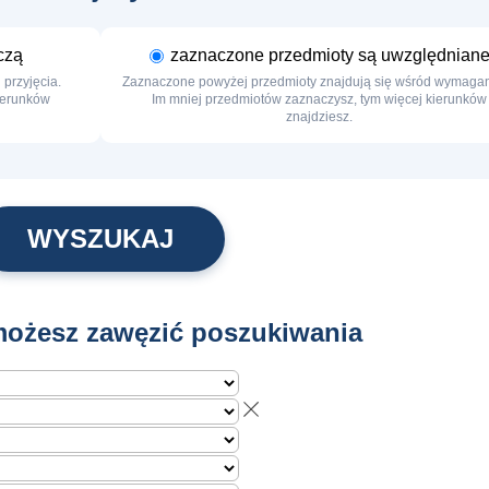
czą
zaznaczone przedmioty są uwzględnian
przyjęcia.
Zaznaczone powyżej przedmioty znajdują się wśród wymaga
kierunków
Im mniej przedmiotów zaznaczysz, tym więcej kierunków
znajdziesz.
ożesz zawęzić poszukiwania