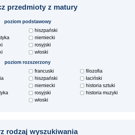
z przedmioty z matury
poziom podstawowy
hiszpański
tyka
niemiecki
ki
rosyjski
ki
włoski
poziom rozszerzony
francuski
filozofia
ia
hiszpański
łaciński
niemiecki
historia sztuki
tyka
rosyjski
historia muzyki
włoski
z rodzaj wyszukiwania