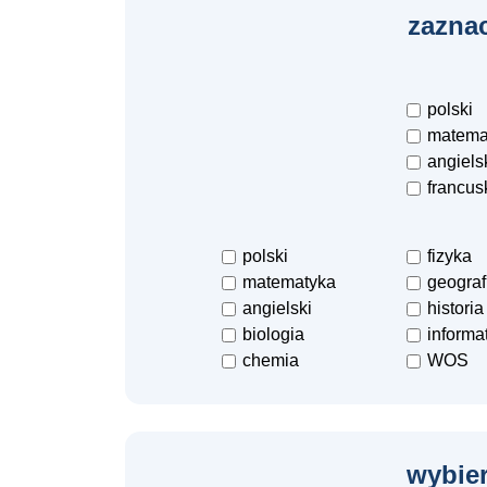
zaznac
polski
matema
angiels
francus
polski
fizyka
matematyka
geograf
angielski
historia
biologia
informa
chemia
WOS
wybier