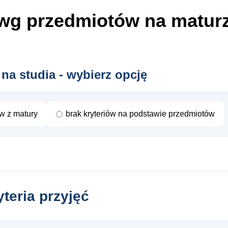
wg przedmiotów
na matur
 na studia - wybierz opcję
ów z matury
brak kryteriów na podstawie przedmiotów
yteria przyjęć