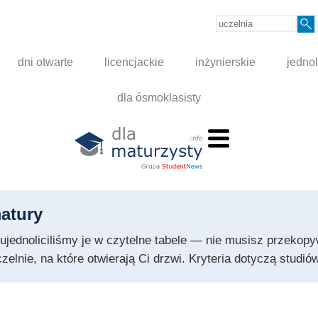
dni otwarte
licencjackie
inżynierskie
jednol
dla ósmoklasisty
atury
 i ujednoliciliśmy je w czytelne tabele — nie musisz przeko
czelnie, na które otwierają Ci drzwi. Kryteria dotyczą stud