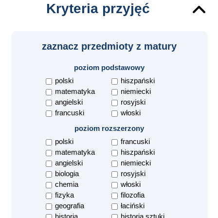
Kryteria przyjęć
zaznacz przedmioty z matury
poziom podstawowy
polski
hiszpański
matematyka
niemiecki
angielski
rosyjski
francuski
włoski
poziom rozszerzony
polski
francuski
matematyka
hiszpański
angielski
niemiecki
biologia
rosyjski
chemia
włoski
fizyka
filozofia
geografia
łaciński
historia
historia sztuki