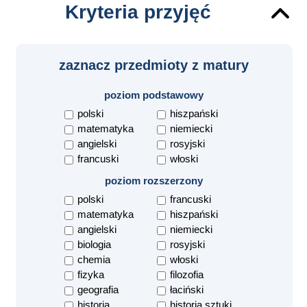
Kryteria przyjęć
zaznacz przedmioty z matury
poziom podstawowy
polski
hiszpański
matematyka
niemiecki
angielski
rosyjski
francuski
włoski
poziom rozszerzony
polski
francuski
matematyka
hiszpański
angielski
niemiecki
biologia
rosyjski
chemia
włoski
fizyka
filozofia
geografia
łaciński
historia
historia sztuki