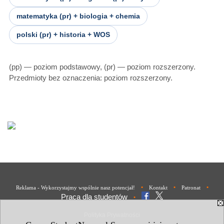
matematyka (pr) + biologia + chemia
polski (pr) + historia + WOS
(pp) — poziom podstawowy, (pr) — poziom rozszerzony.
Przedmioty bez oznaczenia: poziom rozszerzony.
•
•
•
Reklama - Wykorzystajmy wspólnie nasz potencjał!
Kontakt
Patronat
Praca dla studentów
•
Polityka Prywatności