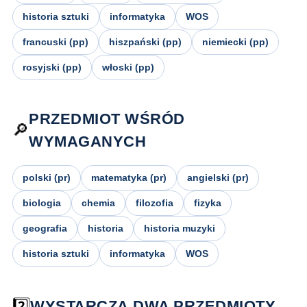
historia sztuki
informatyka
WOS
francuski (pp)
hiszpański (pp)
niemiecki (pp)
rosyjski (pp)
włoski (pp)
PRZEDMIOT WŚRÓD
🔎
WYMAGANYCH
polski (pr)
matematyka (pr)
angielski (pr)
biologia
chemia
filozofia
fizyka
geografia
historia
historia muzyki
historia sztuki
informatyka
WOS
2️⃣
WYSTARCZĄ DWA PRZEDMIOTY