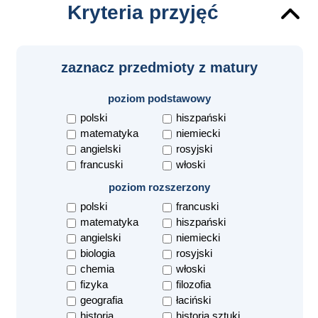
Kryteria przyjęć
zaznacz przedmioty z matury
poziom podstawowy
polski
hiszpański
matematyka
niemiecki
angielski
rosyjski
francuski
włoski
poziom rozszerzony
polski
francuski
matematyka
hiszpański
angielski
niemiecki
biologia
rosyjski
chemia
włoski
fizyka
filozofia
geografia
łaciński
historia
historia sztuki