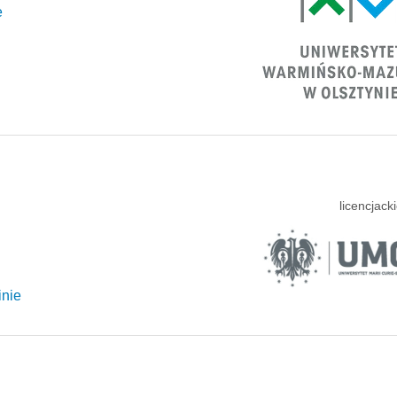
e
licencjacki
inie