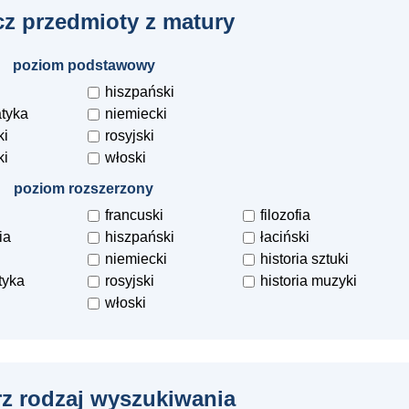
z przedmioty z matury
poziom podstawowy
hiszpański
tyka
niemiecki
ki
rosyjski
ki
włoski
poziom rozszerzony
francuski
filozofia
ia
hiszpański
łaciński
niemiecki
historia sztuki
tyka
rosyjski
historia muzyki
włoski
z rodzaj wyszukiwania