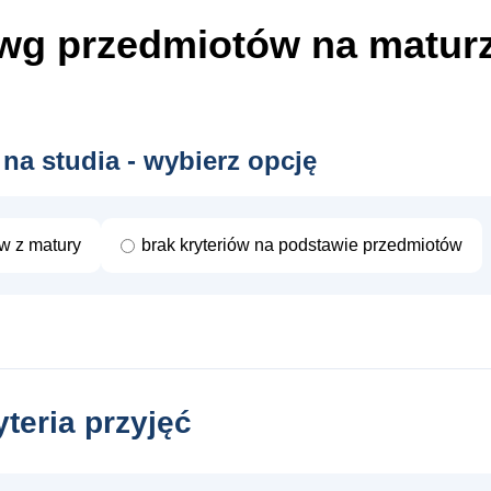
wg przedmiotów
na matur
 na studia - wybierz opcję
ów z matury
brak kryteriów na podstawie przedmiotów
yteria przyjęć