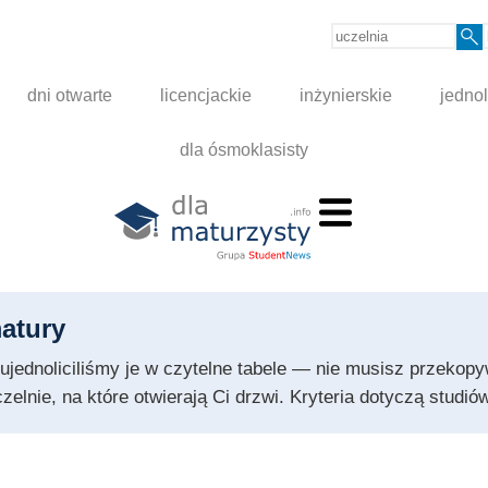
dni otwarte
licencjackie
inżynierskie
jednol
dla ósmoklasisty
atury
 i ujednoliciliśmy je w czytelne tabele — nie musisz przeko
czelnie, na które otwierają Ci drzwi. Kryteria dotyczą stud