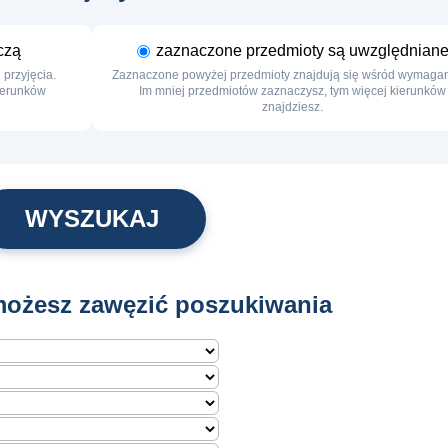
czą
zaznaczone przedmioty są uwzględnian
przyjęcia.
Zaznaczone powyżej przedmioty znajdują się wśród wymaga
kierunków
Im mniej przedmiotów zaznaczysz, tym więcej kierunków
znajdziesz.
ożesz zawęzić poszukiwania