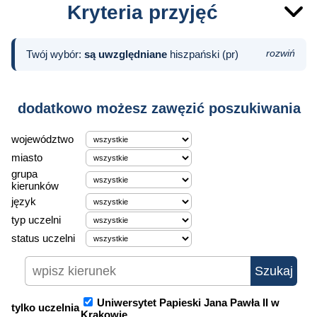
Kryteria przyjęć
Twój wybór:
są uwzględniane
hiszpański (pr)
rozwiń
dodatkowo możesz zawęzić poszukiwania
województwo
miasto
grupa
kierunków
język
typ uczelni
status uczelni
Uniwersytet Papieski Jana Pawła II w
tylko uczelnia
Krakowie