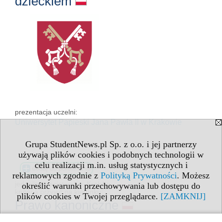
dzieckiem
prezentacja uczelni:
Uniwersytet Papieski Jana Pawła II
w Krakowie
Grupa StudentNews.pl Sp. z o.o. i jej partnerzy
używają plików cookies i podobnych technologii w
celu realizacji m.in. usług statystycznych i
dodaj do porównania
reklamowych zgodnie z
Polityką Prywatności
. Możesz
jednolite magisterskie, Kraków
określić warunki przechowywania lub dostępu do
kryteria przyjęć na kierunku:
plików cookies w Twojej przeglądarce.
[ZAMKNIJ]
Prawo kanoniczne