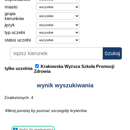
miasto
grupa
kierunków
język
typ uczelni
status uczelni
Krakowska Wyższa Szkoła Promocji
tylko uczelnia
Zdrowia
wynik wyszukiwania
Znalezionych: 4
Kliknij poniżej by poznać szczegóły kryteriów.
dodaj do porównania