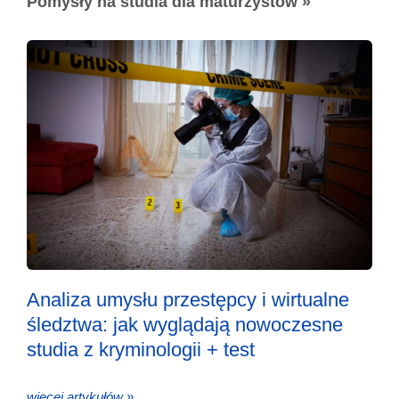
Pomysły na studia dla maturzystów »
Analiza umysłu przestępcy i wirtualne
śledztwa: jak wyglądają nowoczesne
studia z kryminologii + test
więcej artykułów »