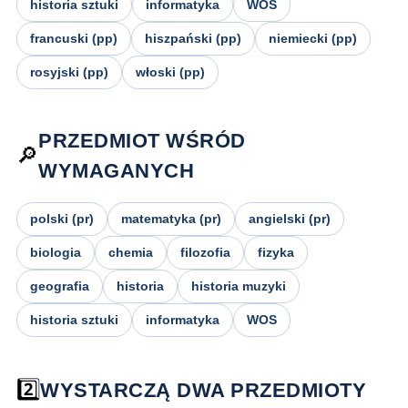
historia sztuki
informatyka
WOS
francuski (pp)
hiszpański (pp)
niemiecki (pp)
rosyjski (pp)
włoski (pp)
PRZEDMIOT WŚRÓD
🔎
WYMAGANYCH
polski (pr)
matematyka (pr)
angielski (pr)
biologia
chemia
filozofia
fizyka
geografia
historia
historia muzyki
historia sztuki
informatyka
WOS
2️⃣
WYSTARCZĄ DWA PRZEDMIOTY