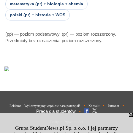
matematyka (pr) + biologia + chemia
polski (pr) + historia + WOS
(pp) — poziom podstawowy, (pr) — poziom rozszerzony.
Przedmioty bez oznaczenia: poziom rozszerzony.
•
•
•
Reklama - Wykorzystajmy wspólnie nasz potencjał!
Kontakt
Patronat
Praca dla studentów
•
Polityka Prywatności
Grupa StudentNews.pl Sp. z o.o. i jej partnerzy