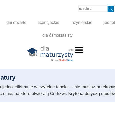
dni otwarte
licencjackie
inżynierskie
jednol
dla ósmoklasisty
atury
 i ujednoliciliśmy je w czytelne tabele — nie musisz przeko
czelnie, na które otwierają Ci drzwi. Kryteria dotyczą stud