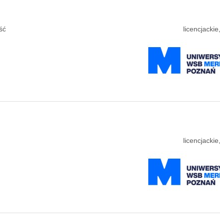
ść
licencjacki
licencjacki