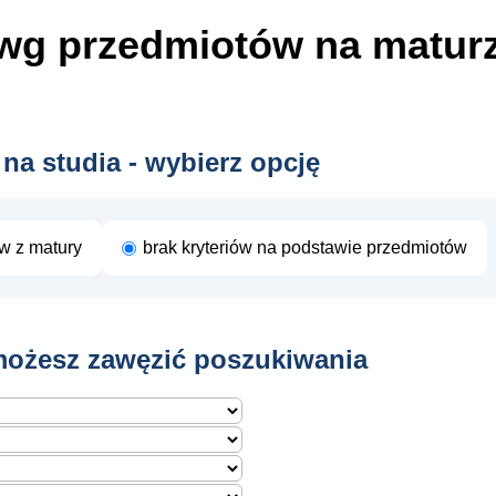
wg przedmiotów
na matur
 na studia - wybierz opcję
ów z matury
brak kryteriów na podstawie przedmiotów
ożesz zawęzić poszukiwania