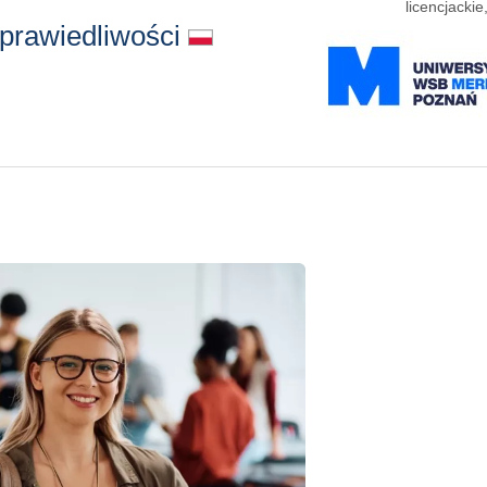
licencjacki
sprawiedliwości