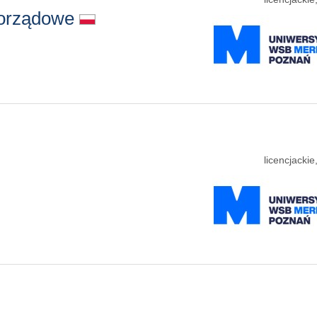
amorządowe
licencjacki