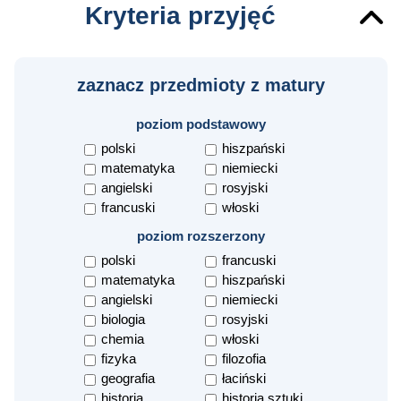
Kryteria przyjęć
zaznacz przedmioty z matury
poziom podstawowy
polski
hiszpański
matematyka
niemiecki
angielski
rosyjski
francuski
włoski
poziom rozszerzony
polski
francuski
matematyka
hiszpański
angielski
niemiecki
biologia
rosyjski
chemia
włoski
fizyka
filozofia
geografia
łaciński
historia
historia sztuki