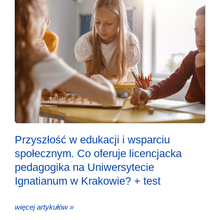
Przyszłość w edukacji i wsparciu
społecznym. Co oferuje licencjacka
pedagogika na Uniwersytecie
Ignatianum w Krakowie? + test
więcej artykułów »