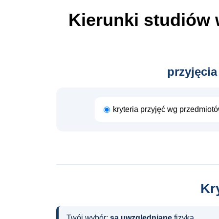
Kierunki studiów
przyjęcia
kryteria przyjęć wg przedmiot
Kr
Twój wybór:
są uwzględniane
fizyka