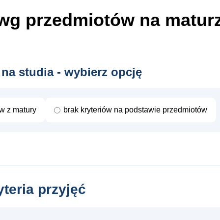
wg przedmiotów
na matur
 na studia - wybierz opcję
ów z matury
brak kryteriów na podstawie przedmiotów
yteria przyjęć