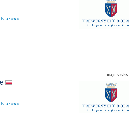
w Krakowie
inżynierski
ne
w Krakowie