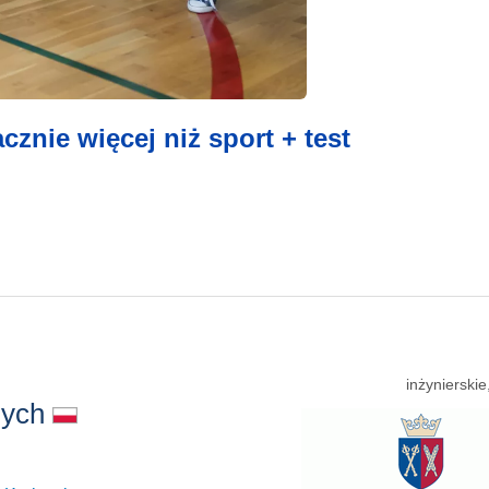
znie więcej niż sport + test
inżynierski
anych