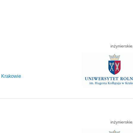
inżynierski
w Krakowie
inżynierski