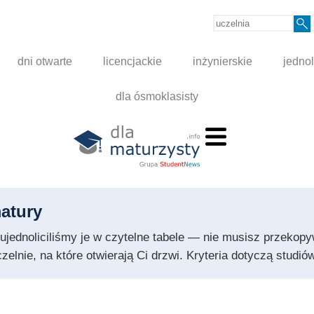
dni otwarte
licencjackie
inżynierskie
jednol
dla ósmoklasisty
atury
 i ujednoliciliśmy je w czytelne tabele — nie musisz przeko
czelnie, na które otwierają Ci drzwi. Kryteria dotyczą stud