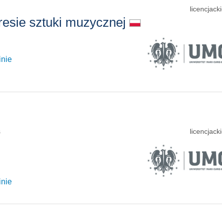
licencjacki
resie sztuki muzycznej
inie
s
licencjacki
inie