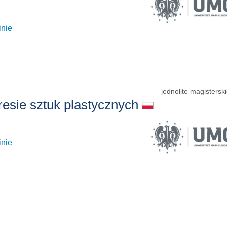
inie
jednolite magisterski
resie sztuk plastycznych
inie