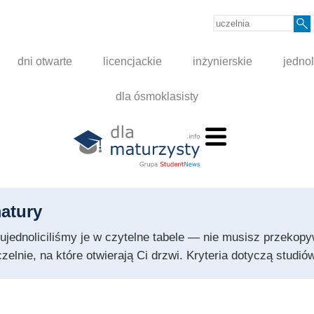
dni otwarte
licencjackie
inżynierskie
jednol
dla ósmoklasisty
atury
 i ujednoliciliśmy je w czytelne tabele — nie musisz przeko
czelnie, na które otwierają Ci drzwi. Kryteria dotyczą stud