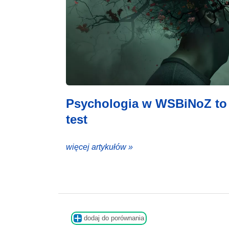
Psychologia w WSBiNoZ to 
test
więcej artykułów »
dodaj do porównania