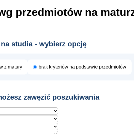
wg przedmiotów
na matur
 na studia - wybierz opcję
ów z matury
brak kryteriów na podstawie przedmiotów
ożesz zawęzić poszukiwania