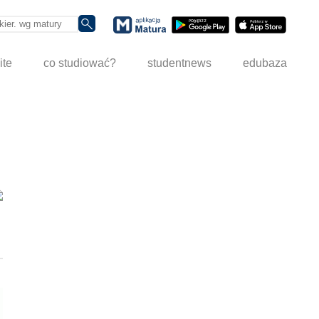
ite
co studiować?
studentnews
edubaza