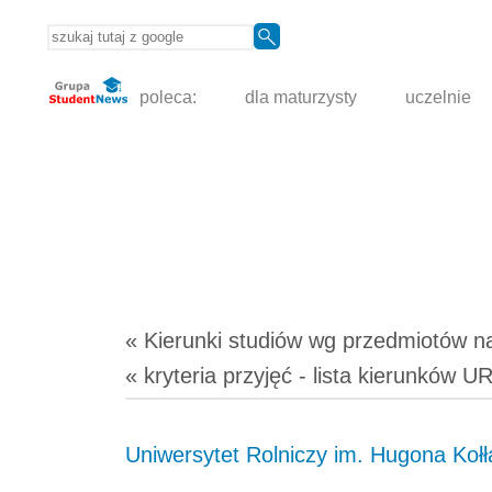
poleca:
dla maturzysty
uczelnie
« Kierunki studiów
wg przedmiotów
n
« kryteria przyjęć - lista kierunków U
Uniwersytet Rolniczy im. Hugona Kołł