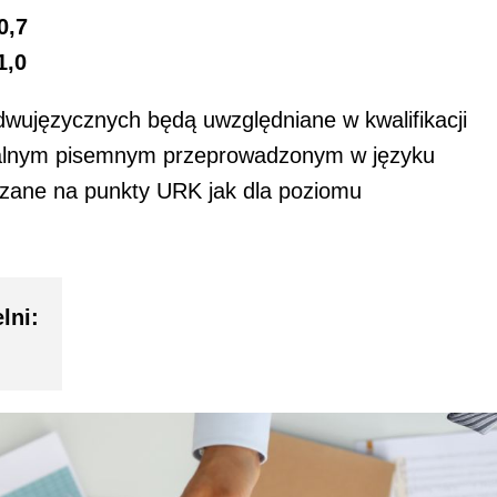
0,7
1,0
dwujęzycznych będą uwzględniane w kwalifikacji
ralnym pisemnym przeprowadzonym w języku
iczane na punkty URK jak dla poziomu
lni: