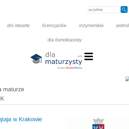
dni otwarte
licencjackie
inżynierskie
jednol
dla ósmoklasisty
a maturze
RK
ątaja w Krakowie