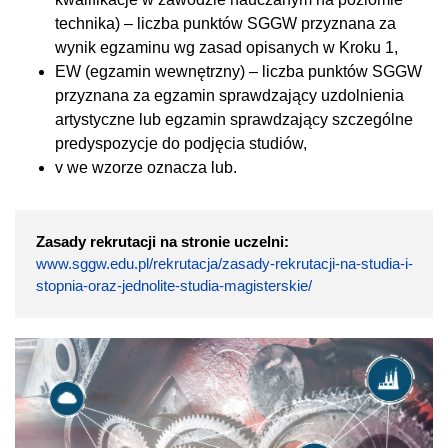
technika) – liczba punktów SGGW przyznana za
wynik egzaminu wg zasad opisanych w Kroku 1,
EW (egzamin wewnętrzny) – liczba punktów SGGW
przyznana za egzamin sprawdzający uzdolnienia
artystyczne lub egzamin sprawdzający szczególne
predyspozycje do podjęcia studiów,
v we wzorze oznacza lub.
Zasady rekrutacji na stronie uczelni:
www.sggw.edu.pl/rekrutacja/zasady-rekrutacji-na-studia-i-
stopnia-oraz-jednolite-studia-magisterskie/