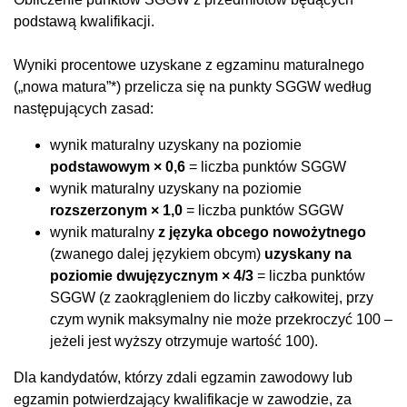
podstawą kwalifikacji.
Wyniki procentowe uzyskane z egzaminu maturalnego
(„nowa matura”*) przelicza się na punkty SGGW według
następujących zasad:
wynik maturalny uzyskany na poziomie
podstawowym × 0,6
= liczba punktów SGGW
wynik maturalny uzyskany na poziomie
rozszerzonym × 1,0
= liczba punktów SGGW
wynik maturalny
z języka obcego nowożytnego
(zwanego dalej językiem obcym)
uzyskany na
poziomie dwujęzycznym × 4/3
= liczba punktów
SGGW (z zaokrągleniem do liczby całkowitej, przy
czym wynik maksymalny nie może przekroczyć 100 –
jeżeli jest wyższy otrzymuje wartość 100).
Dla kandydatów, którzy zdali egzamin zawodowy lub
egzamin potwierdzający kwalifikacje w zawodzie, za