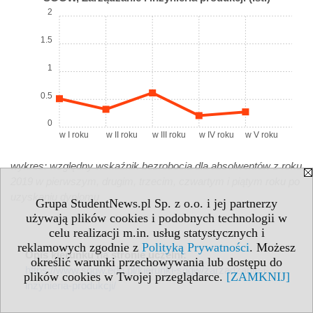
2
1.5
1
0.5
0
w I roku
w II roku
w III roku
w IV roku
w V roku
wykres: względny wskaźnik bezrobocia dla absolwentów z roku
2019 w pierwszym, drugim, trzecim, czwartym i piątym roku po
uzyskaniu dyplomu
Grupa StudentNews.pl Sp. z o.o. i jej partnerzy
używają plików cookies i podobnych technologii w
celu realizacji m.in. usług statystycznych i
reklamowych zgodnie z
Polityką Prywatności
. Możesz
Opis kierunku na stronie uczelni:
określić warunki przechowywania lub dostępu do
https://www.sggw.edu.pl/kierunki-sggw/zarzadzanie-i-
plików cookies w Twojej przeglądarce.
[ZAMKNIJ]
inzynieria-produkcji/