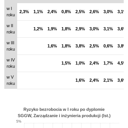
w I
2,3%
1,1%
2,4%
0,8%
2,5%
2,6%
3,0%
3,1%
roku
w II
1,2%
1,9%
1,8%
2,9%
3,0%
3,1%
3,6%
roku
w III
1,6%
1,8%
3,8%
2,5%
0,6%
3,8%
roku
w IV
1,5%
1,0%
2,4%
1,7%
4,5%
roku
w V
1,6%
2,4%
2,1%
3,6%
roku
Ryzyko bezrobocia w I roku po dyplomie
SGGW, Zarządzanie i inżynieria produkcji (Ist.)
5%