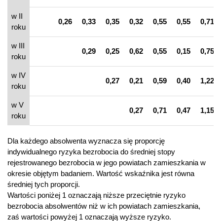
w II
0,26
0,33
0,35
0,32
0,55
0,55
0,71
roku
w III
0,29
0,25
0,62
0,55
0,15
0,75
roku
w IV
0,27
0,21
0,59
0,40
1,22
roku
w V
0,27
0,71
0,47
1,15
roku
Dla każdego absolwenta wyznacza się proporcję
indywidualnego ryzyka bezrobocia do średniej stopy
rejestrowanego bezrobocia w jego powiatach zamieszkania w
okresie objętym badaniem. Wartość wskaźnika jest równa
średniej tych proporcji.
Wartości poniżej 1 oznaczają niższe przeciętnie ryzyko
bezrobocia absolwentów niż w ich powiatach zamieszkania,
zaś wartości powyżej 1 oznaczają wyższe ryzyko.