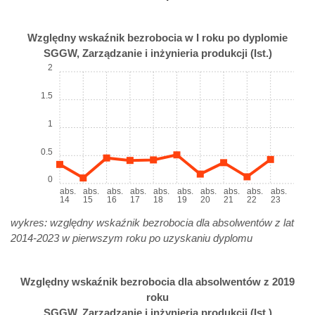
Względny wskaźnik bezrobocia w I roku po dyplomie
SGGW, Zarządzanie i inżynieria produkcji (Ist.)
2
1.5
1
0.5
0
abs.
abs.
abs.
abs.
abs.
abs.
abs.
abs.
abs.
abs.
14
15
16
17
18
19
20
21
22
23
wykres: względny wskaźnik bezrobocia dla absolwentów z lat
2014-2023 w pierwszym roku po uzyskaniu dyplomu
Względny wskaźnik bezrobocia dla absolwentów z 2019
roku
SGGW, Zarządzanie i inżynieria produkcji (Ist.)