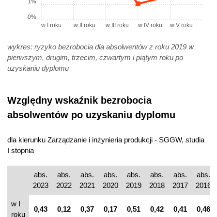
1%
0%
w I roku
w II roku
w III roku
w IV roku
w V roku
wykres: ryzyko bezrobocia dla absolwentów z roku 2019 w
pierwszym, drugim, trzecim, czwartym i piątym roku po
uzyskaniu dyplomu
Względny wskaźnik bezrobocia
absolwentów po uzyskaniu dyplomu
dla kierunku Zarządzanie i inżynieria produkcji - SGGW, studia
I stopnia
abs.
abs.
abs.
abs.
abs.
abs.
abs.
abs.
2023
2022
2021
2020
2019
2018
2017
2016
w I
0,43
0,12
0,37
0,17
0,51
0,42
0,41
0,46
roku