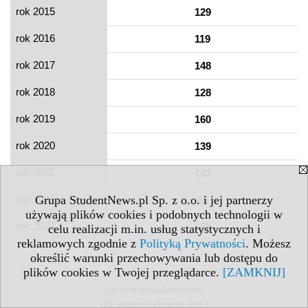
rok 2015
129
rok 2016
119
rok 2017
148
rok 2018
128
rok 2019
160
rok 2020
139
rok 2021
143
rok 2022
Grupa StudentNews.pl Sp. z o.o. i jej partnerzy
85
używają plików cookies i podobnych technologii w
rok 2023
108
celu realizacji m.in. usług statystycznych i
reklamowych zgodnie z
Polityką Prywatności
. Możesz
określić warunki przechowywania lub dostępu do
plików cookies w Twojej przeglądarce.
[ZAMKNIJ]
Liczba absolwentów
UJ, Administracja (Ist.)