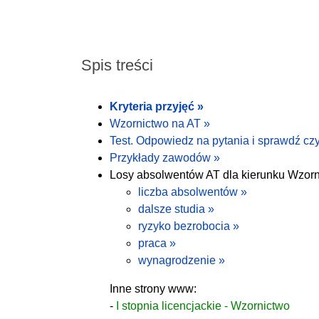
Spis treści
Kryteria przyjęć »
Wzornictwo na AT »
Test. Odpowiedz na pytania i sprawdź czy
Przykłady zawodów »
Losy absolwentów AT dla kierunku Wzorn
liczba absolwentów »
dalsze studia »
ryzyko bezrobocia »
praca »
wynagrodzenie »
Inne strony www:
-
I stopnia licencjackie - Wzornictwo