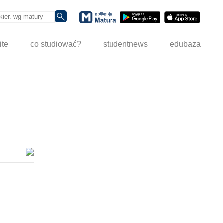
ite
co studiować?
studentnews
edubaza