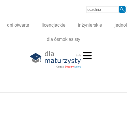
dni otwarte
licencjackie
inżynierskie
jednol
dla ósmoklasisty